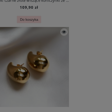
Kolczyki czarne złote wiszące koniczynki ze stali chirurgicznej
109,90 zł
Do koszyka