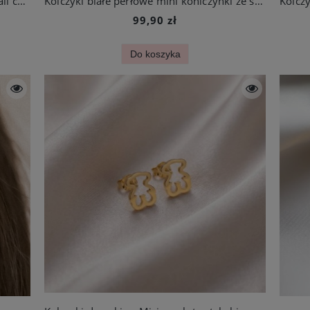
Kolczyki białe perłowe koniczynki ze stali chirurgicznej
Kolczyki białe perłowe mini koniczynki ze stali szlachetnej
99,90 zł
Do koszyka