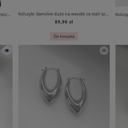
Kolczyki damskie duże na wesele ze stali szlachetnej
Kolczyki czarne złote długie wiszące koniczynki ze stali chirurgicznej
89,90 zł
Do koszyka