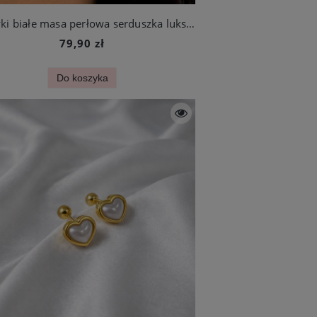
Kolczyki białe masa perłowa serduszka luksusowe ze stali szlachetnej
79,90 zł
Do koszyka