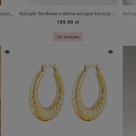
Kolczyki białe złote długie wiszące koniczynki ze stali chirurgicznej
Kolczyki bordowe srebrne wiszące koniczynki ze stali szlachetnej
109,90 zł
Do koszyka