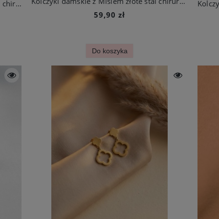
Kolczyki damskie z Misiem złote stal chirurgiczna
Kolczyki damskie z Misiem srebrne stal chirurgiczna
59,90 zł
Do koszyka