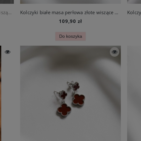
Kolczyki białe masa perłowa srebrne wiszące koniczynki ze stali jubilerskiej
Kolczyki białe masa perłowa złote wiszące koniczynki ze stali chirurgicznej
109,90 zł
Do koszyka