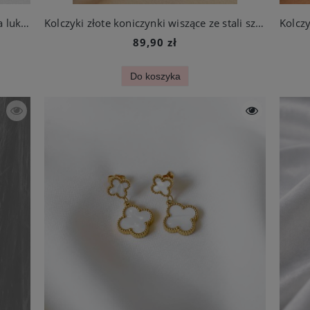
Kolczyki małe misie białe masa perłowa luksusowe ze stali chirurgicznej
Kolczyki złote koniczynki wiszące ze stali szlachetnej
89,90 zł
Do koszyka