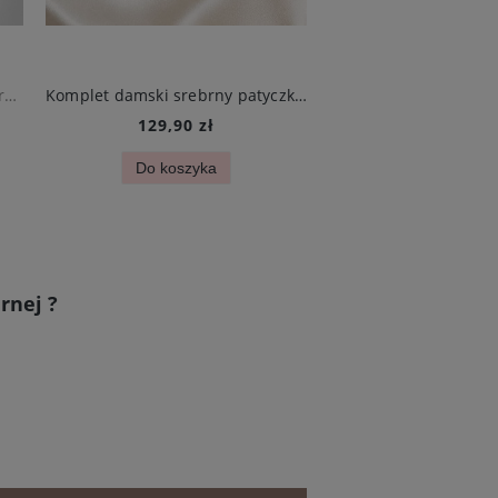
Komplet damski złoty łezki z cyrkoniami stal jubilerska
Komplet damski srebrny patyczki delikatny ze stali chirurgicznej
129,90 zł
289,90 zł
Do koszyka
Do koszyk
rnej ?