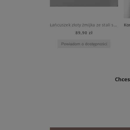
Bransoletka złota czarna koniczyna splot żmijka stal chirurgiczna
Łańcuszek złoty żmijka ze stali szlachetnej
139,90 zł
89,90 zł
Do koszyka
Powiadom o dostępności
Chces