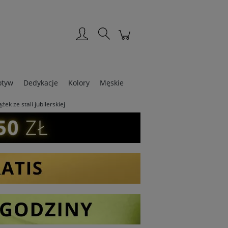
Zarejestruj się
Zaloguj się
tyw
Dedykacje
Kolory
Męskie
k ze stali jubilerskiej