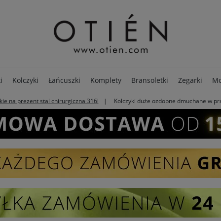
i
Kolczyki
Łańcuszki
Komplety
Bransoletki
Zegarki
Mo
ie na prezent stal chirurgiczna 316l
Kolczyki duże ozdobne dmuchane w prąże
PREMIUM
Opakowania
Pierścionki
SALE - 80%