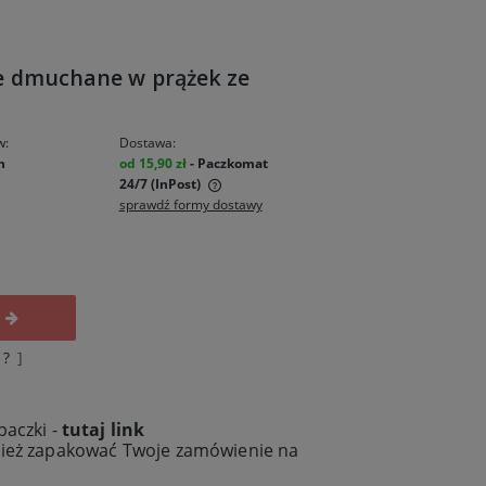
e dmuchane w prążek ze
w:
Dostawa:
n
od 15,90 zł
- Paczkomat
24/7 (InPost)
sprawdź formy dostawy
zawiera ewentualnych
łatności
?
]
paczki -
tutaj link
nież zapakować Twoje zamówienie na