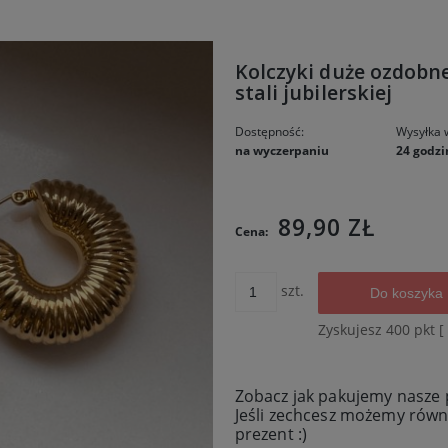
Kolczyki duże ozdobn
stali jubilerskiej
Dostępność:
Wysyłka 
na wyczerpaniu
24 godzi
Cena nie 
89,90 ZŁ
Cena:
kosztów p
szt.
Do koszyka
Zyskujesz
400
pkt [
Zobacz jak pakujemy nasze 
Jeśli zechcesz możemy rów
prezent :)