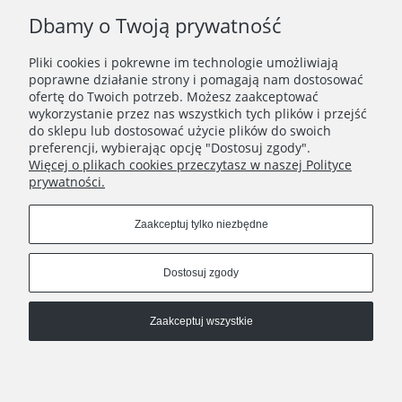
Dbamy o Twoją prywatność
Pliki cookies i pokrewne im technologie umożliwiają
poprawne działanie strony i pomagają nam dostosować
ofertę do Twoich potrzeb. Możesz zaakceptować
wykorzystanie przez nas wszystkich tych plików i przejść
do sklepu lub dostosować użycie plików do swoich
preferencji, wybierając opcję "Dostosuj zgody".
Więcej o plikach cookies przeczytasz w naszej Polityce
prywatności.
STOPKA
Zaakceptuj tylko niezbędne
SOCIAL MEDIA
Dostosuj zgody
Zaakceptuj wszystkie
© 2013–2026 OTIEN. Polski sklep online z biżuterią ze stali
chirurgicznej, zegarkami i prezentami z dedykacją.
Pokaż pełną wersję strony