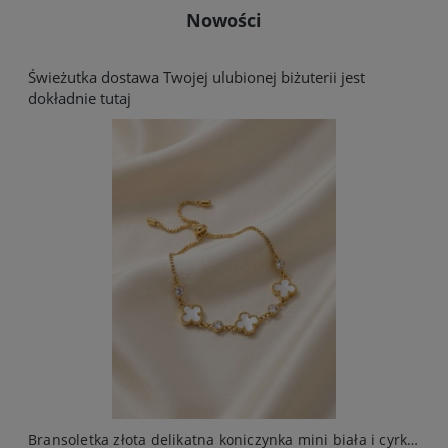
Nowości
Świeżutka dostawa Twojej ulubionej biżuterii jest
dokładnie tutaj
arczą ze stali chirurgicznej elegancki
Bransoletka złota delikatna koniczynka mini biała i cyrkonie stal chirurgiczna