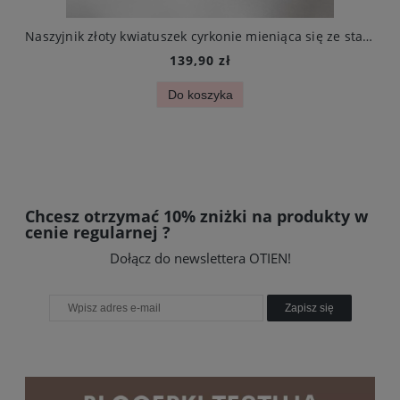
ali chirurgicznej
Naszyjnik złoty kwiatuszek cyrkonie mieniąca się ze stali szlachetnej
139,90 zł
Do koszyka
Chcesz otrzymać 10% zniżki na produkty w
cenie regularnej ?
Dołącz do newslettera OTIEN!
Zapisz się