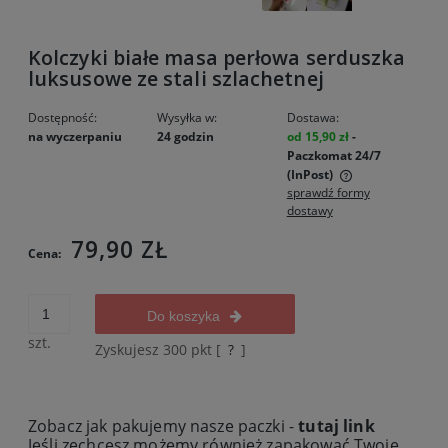
Kolczyki białe masa perłowa serduszka
luksusowe ze stali szlachetnej
Dostępność:
Wysyłka w:
Dostawa:
na wyczerpaniu
24 godzin
od 15,90 zł
-
Paczkomat 24/7
(InPost)
sprawdź formy
Cena nie zawiera ewentualnych kosztów płatności
dostawy
79,90 ZŁ
Cena:
Do koszyka
szt.
Zyskujesz
300
pkt [
?
]
Zobacz jak pakujemy nasze paczki -
tutaj link
Jeśli zechcesz możemy również zapakować Twoje