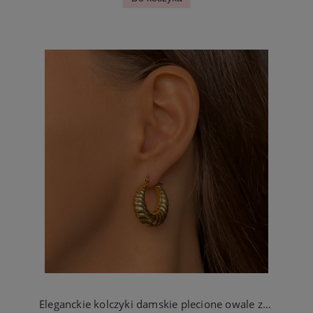
Eleganckie kolczyki damskie plecione owale ze stali szlachetnej