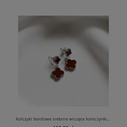
Kolczyki bordowe srebrne wiszące koniczynki ze stali szlachetnej