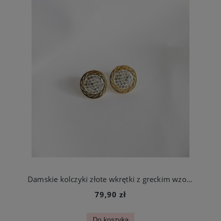
Damskie kolczyki złote wkrętki z greckim wzorem i cyrkoniami ze stali szlachetne
79,90 zł
Do koszyka