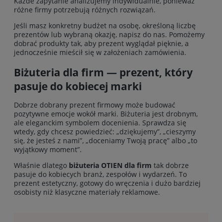
Każde zapytanie analizujemy indywidualnie, ponieważ
różne firmy potrzebują różnych rozwiązań.
Jeśli masz konkretny budżet na osobę, określoną liczbę
prezentów lub wybraną okazję, napisz do nas. Pomożemy
dobrać produkty tak, aby prezent wyglądał pięknie, a
jednocześnie mieścił się w założeniach zamówienia.
Biżuteria dla firm — prezent, który
pasuje do kobiecej marki
Dobrze dobrany prezent firmowy może budować
pozytywne emocje wokół marki. Biżuteria jest drobnym,
ale eleganckim symbolem docenienia. Sprawdza się
wtedy, gdy chcesz powiedzieć: „dziękujemy”, „cieszymy
się, że jesteś z nami”, „doceniamy Twoją pracę” albo „to
wyjątkowy moment”.
Właśnie dlatego
biżuteria OTIEN dla firm
tak dobrze
pasuje do kobiecych branż, zespołów i wydarzeń. To
prezent estetyczny, gotowy do wręczenia i dużo bardziej
osobisty niż klasyczne materiały reklamowe.