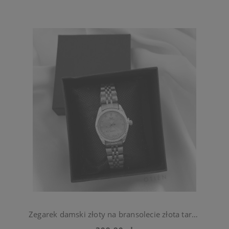
Zegarek damski złoty na bransolecie złota tarcza ze stali chirurgiczna