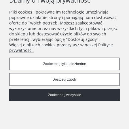
Dbamy o Twoją prywatność
Pliki cookies i pokrewne im technologie umożliwiają
poprawne działanie strony i pomagają nam dostosować
ofertę do Twoich potrzeb. Możesz zaakceptować
wykorzystanie przez nas wszystkich tych plików i przejść
Bransoletka srebrna dziewczęca delikatne stokrotki stal szlachetna
do sklepu lub dostosować użycie plików do swoich
preferencji, wybierając opcję "Dostosuj zgody".
89,90 zł
Więcej o plikach cookies przeczytasz w naszej Polityce
prywatności.
Do koszyka
Zaakceptuj tylko niezbędne
Dostosuj zgody
Zaakceptuj wszystkie