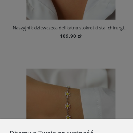
Naszyjnik dziewczęca delikatna stokrotki stal chirurgiczna
109,90 zł