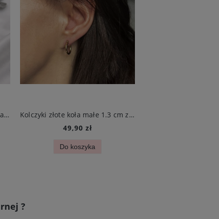
Nakładki na guziki cyrkonie kwiatuszki srebrne do koszuli damskiej
Kolczyki złote koła małe 1.3 cm ze stali chirurgicznej
49,90 zł
109,90 zł
Do koszyka
Do koszyk
rnej ?