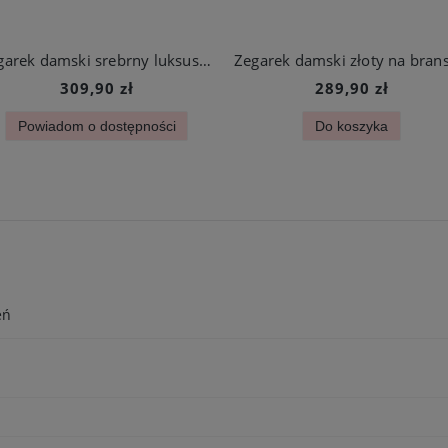
Zegarek damski srebrny luksusowy kwadratowa tarcza z cyrkoniami ze stali chirurgicznej
309,90 zł
289,90 zł
Powiadom o dostępności
Do koszyka
eń