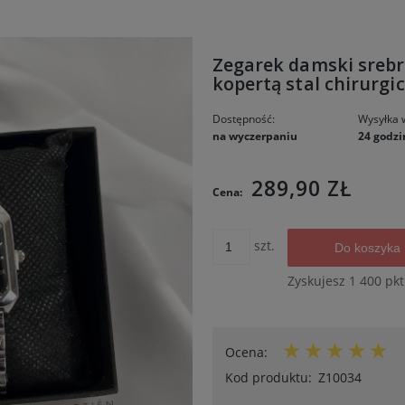
Zegarek damski srebr
kopertą stal chirurgi
Dostępność:
Wysyłka 
na wyczerpaniu
24 godzi
Cena nie za
289,90 ZŁ
Cena:
kosztów płat
szt.
Do koszyka
Zyskujesz
1 400
pkt
Ocena:
Kod produktu:
Z10034