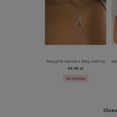
Bransoletka złota delikatna koniczynka mini bordowa i cyrkonie stal chirurgiczna
Naszyjnik damski z Różą srebrny
119,90 zł
69,90 zł
Do koszyka
Do koszyka
Chces