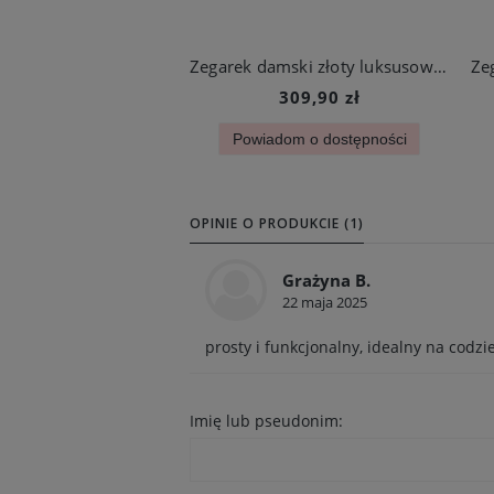
Zegarek damski złoty luksusowy kwadratowa tarcza z cyrkoniami ze stali chirurgicznej
309,90 zł
Powiadom o dostępności
OPINIE O PRODUKCIE (1)
Grażyna B.
22 maja 2025
prosty i funkcjonalny, idealny na codzi
Imię lub pseudonim: