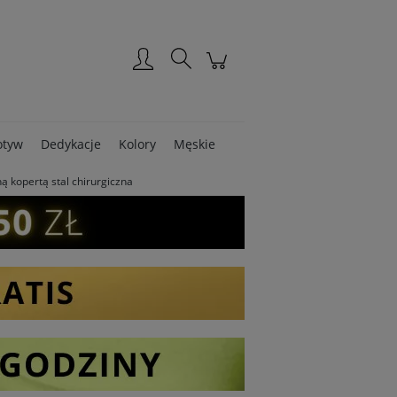
Zarejestruj się
Zaloguj się
tyw
Dedykacje
Kolory
Męskie
ą kopertą stal chirurgiczna