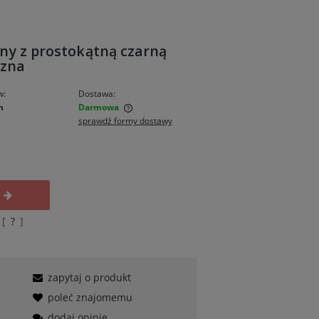
ny z prostokątną czarną
czna
w:
Dostawa:
n
Darmowa
sprawdź formy dostawy
wiera ewentualnych
ności
 [
?
]
zapytaj o produkt
poleć znajomemu
dodaj opinię