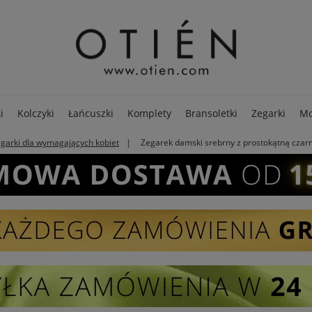
i
Kolczyki
Łańcuszki
Komplety
Bransoletki
Zegarki
Mo
garki dla wymagających kobiet
Zegarek damski srebrny z prostokątną czarn
PREMIUM
Opakowania
Pierścionki
SALE - 80%