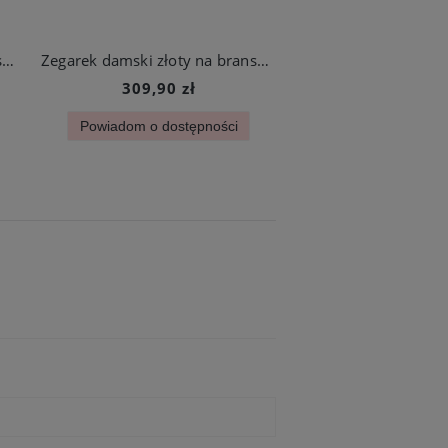
Zegarek damski złoty na bransoletce ze stali szlachetnej
Zegarek damski złoty na bransolecie z czarną tarczą ze stali chirurgicznej
309,90 zł
309,90 z
Powiadom o dostępności
Do koszyk