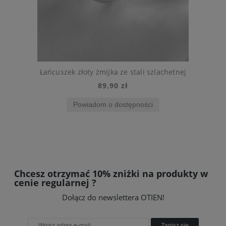
amy elegancka złota koniczynka ze stali szlachetnej
Łańcuszek złoty żmijka ze stali szlachetnej
89,90 zł
Powiadom o dostępności
Chcesz otrzymać 10% zniżki na produkty w
cenie regularnej ?
Dołącz do newslettera OTIEN!
Zapisz się