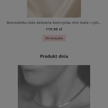
arczą ze stali chirurgicznej elegancki
Bransoletka złota delikatna koniczynka mini biała i cyrkonie stal chirurgiczna
119,90 zł
Do koszyka
Produkt dnia