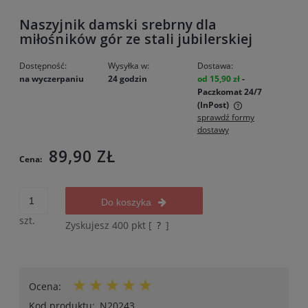
Naszyjnik damski srebrny dla
miłośników gór ze stali jubilerskiej
Dostępność:
Wysyłka w:
Dostawa:
na wyczerpaniu
24 godzin
od 15,90 zł
-
Paczkomat 24/7
(InPost)
sprawdź formy
Cena nie zawiera ewentualnych kosztów płatności
dostawy
89,90 ZŁ
Cena:
Do koszyka
szt.
Zyskujesz
400
pkt [
?
]
Ocena:
Kod produktu:
N20243