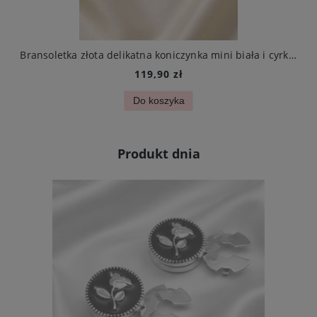
arczą ze stali chirurgicznej elegancki
Bransoletka złota delikatna koniczynka mini biała i cyrkonie stal chirurgiczna
119,90 zł
Do koszyka
Produkt dnia