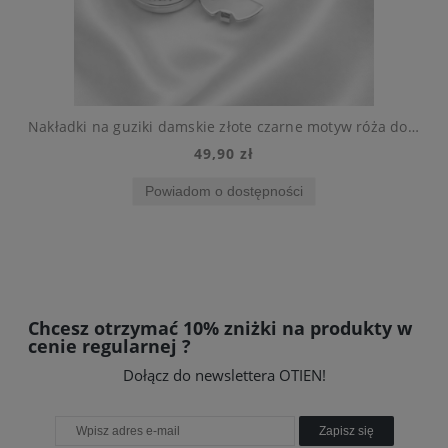
żmijka stal chirurgiczna
Nakładki na guziki damskie złote czarne motyw róża do koszuli
49,90 zł
Powiadom o dostępności
Chcesz otrzymać 10% zniżki na produkty w
cenie regularnej ?
Dołącz do newslettera OTIEN!
Zapisz się