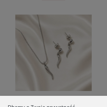
Komplet damski srebrny papryczki chili ze stali chirurgicznej