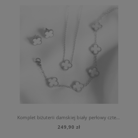
Komplet biżuterii damskiej biały perłowy czterolistna koniczynka ze stali chirurgicznej
249,90 zł