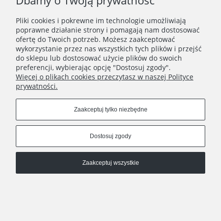
Dbamy o Twoją prywatność
149,90 zł
Pliki cookies i pokrewne im technologie umożliwiają
Do koszyka
poprawne działanie strony i pomagają nam dostosować
ofertę do Twoich potrzeb. Możesz zaakceptować
wykorzystanie przez nas wszystkich tych plików i przejść
do sklepu lub dostosować użycie plików do swoich
preferencji, wybierając opcję "Dostosuj zgody".
Więcej o plikach cookies przeczytasz w naszej Polityce
prywatności.
Zaakceptuj tylko niezbędne
Dostosuj zgody
Zaakceptuj wszystkie