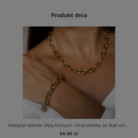
Produkt dnia
irurgiczna naszyjnik bransoletka kolczyki
Komplet damski złoty łańcuch i bransoletka ze skali szlachetnej
99,90 zł