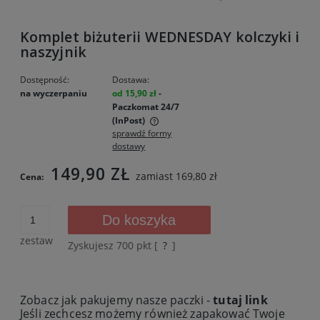
Komplet biżuterii WEDNESDAY kolczyki i
naszyjnik
Dostępność:
Dostawa:
na wyczerpaniu
od 15,90 zł
-
Paczkomat 24/7
(InPost)
sprawdź formy
Cena nie zawiera ewentualnych kosztów płatności
dostawy
149,90 ZŁ
zamiast 169,80 zł
Cena:
Do koszyka
zestaw
Zyskujesz
700
pkt [
?
]
Zobacz jak pakujemy nasze paczki -
tutaj link
Jeśli zechcesz możemy również zapakować Twoje