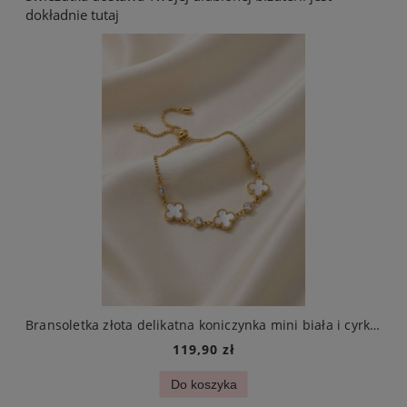
dokładnie tutaj
arczą ze stali chirurgicznej elegancki
Bransoletka złota delikatna koniczynka mini biała i cyrkonie stal chirurgiczna
119,90 zł
Do koszyka