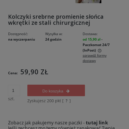
Kolczyki srebrne promienie słońca
wkrętki ze stali chirurgicznej
Dostępność:
Wysyłka w:
Dostawa:
na wyczerpaniu
24 godzin
od 15,90 zł
-
Paczkomat 24/7
(InPost)
sprawdź formy
Cena nie zawiera ewentualnych kosztów płatności
dostawy
59,90 ZŁ
Cena:
Do koszyka
szt.
Zyskujesz
200
pkt [
?
]
Zobacz jak pakujemy nasze paczki -
tutaj link
Jeśli zechcesz możemy również zapakować Twoje