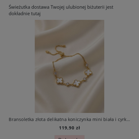
Świeżutka dostawa Twojej ulubionej biżuterii jest
dokładnie tutaj
arczą ze stali chirurgicznej elegancki
Bransoletka złota delikatna koniczynka mini biała i cyrkonie stal chirurgiczna
119,90 zł