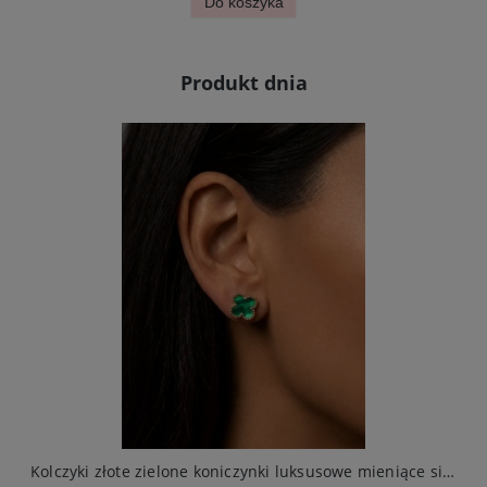
Do koszyka
Produkt dnia
arne koraliki naszyjnik i bransoletka
Kolczyki złote zielone koniczynki luksusowe mieniące się stal jubilerska