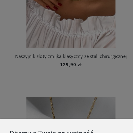
Naszyjnik złoty żmijka klasyczny ze stali chirurgicznej
129,90 zł