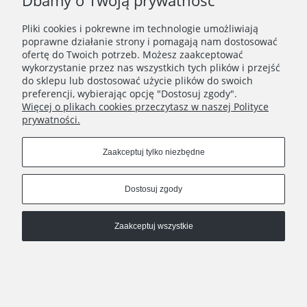
Dbamy o Twoją prywatność
Pliki cookies i pokrewne im technologie umożliwiają
poprawne działanie strony i pomagają nam dostosować
ofertę do Twoich potrzeb. Możesz zaakceptować
wykorzystanie przez nas wszystkich tych plików i przejść
do sklepu lub dostosować użycie plików do swoich
preferencji, wybierając opcję "Dostosuj zgody".
Więcej o plikach cookies przeczytasz w naszej Polityce
prywatności.
Naszyjnik damski złoty łańcuszek łezka stal szlachetna
Zaakceptuj tylko niezbędne
79,90 zł
Do koszyka
Dostosuj zgody
Zaakceptuj wszystkie