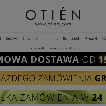
i
Kolczyki
Łańcuszki
Komplety
Bransoletki
Zegarki
Mo
Jesteś w:
Permanentne bransoletki
PREMIUM
Opakowania
Pierścionki
SALE - 80%