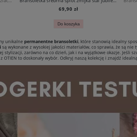
Bransoletka złota splot żmijka ze stali szlachetnej
Bransoletka srebrna splot żmijka stal jubilerska
69,90 zł
Do koszyka
my unikalne
permanentne bransoletki
, które stanowią idealny spo
i
są wykonane z wysokiej jakości materiałów, co sprawia, że są nie ty
tylizacji, zarówno na co dzień, jak i na wyjątkowe okazje. Jeśli sz
z OTIEN to doskonały wybór. Odkryj naszą kolekcję i znajdź idealn