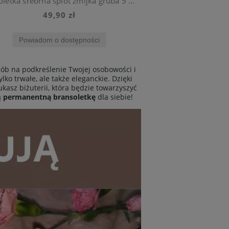
Bransoletka srebrna splot żmijka gruba 5 mm stal chirurgiczna
49,90 zł
Powiadom o dostępności
sób na podkreślenie Twojej osobowości i
lko trwałe, ale także eleganckie. Dzięki
ukasz biżuterii, która będzie towarzyszyć
ą
permanentną bransoletkę
dla siebie!