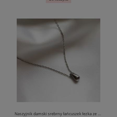
Naszyjnik damski srebrny łańcuszek łezka ze stali chirurgicznej