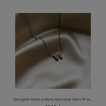
Naszyjnik męski srebrny łańcuszek litera W ze stali jubilerskiej