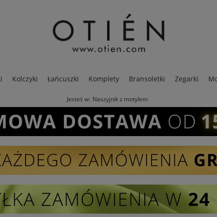
i
Kolczyki
Łańcuszki
Komplety
Bransoletki
Zegarki
Mo
Jesteś w:
Naszyjnik z motylem
PREMIUM
Opakowania
Pierścionki
SALE - 80%