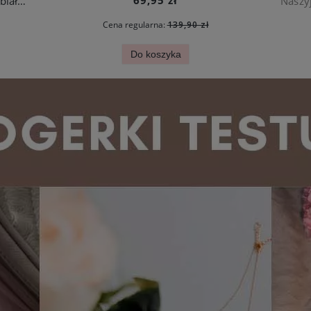
Komplet biżuterii złoty modne motylki białe ze stali nierdzewnej
Cena regularna:
139,90 zł
Do koszyka