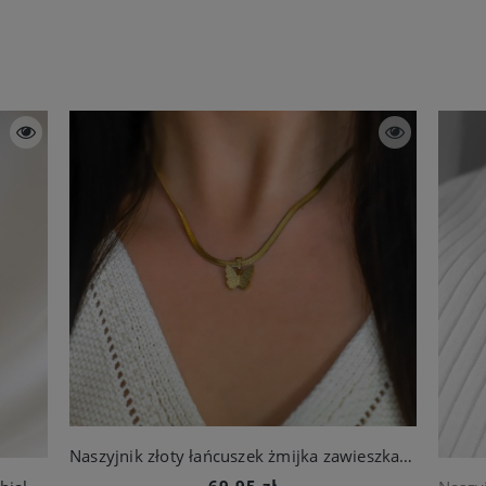
Naszyjnik złoty łańcuszek żmijka zawieszka motylek stal chirurgiczna
69,95 zł