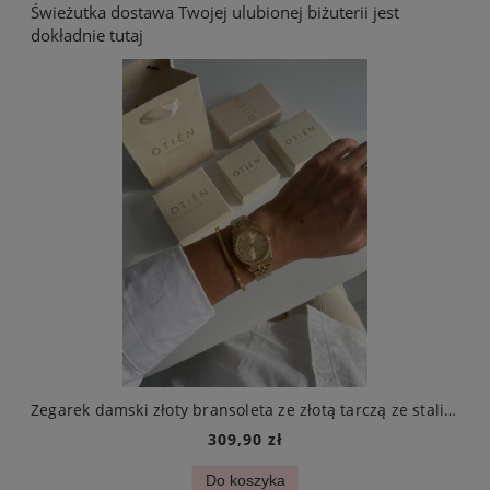
Świeżutka dostawa Twojej ulubionej biżuterii jest
dokładnie tutaj
arczą ze stali chirurgicznej elegancki
Bransoletka złota delikatna koniczynka mini biała i cyrkonie stal chirurgiczna
119,90 zł
Do koszyka