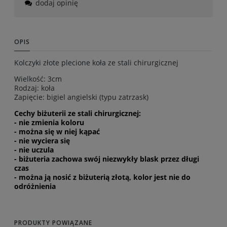
dodaj opinię
OPIS
Kolczyki złote plecione koła ze stali chirurgicznej
Wielkość: 3cm
Rodzaj: koła
Zapięcie: bigiel angielski (typu zatrzask)
Cechy biżuterii ze stali chirurgicznej:
- nie zmienia koloru
- można się w niej kąpać
- nie wyciera się
- nie uczula
- biżuteria zachowa swój niezwykły blask przez długi
czas
- można ją nosić z biżuterią złotą, kolor jest nie do
odróżnienia
PRODUKTY POWIĄZANE