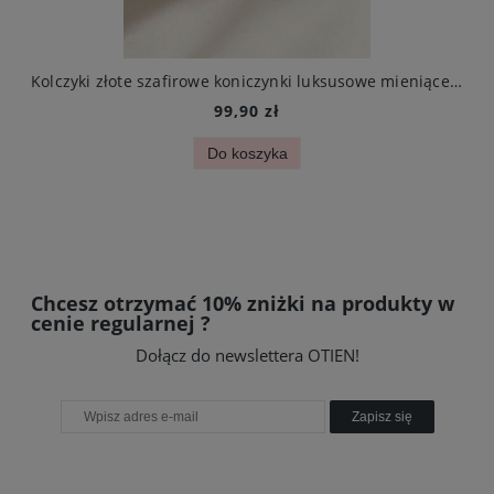
yczki chili ze stali chirurgicznej
Kolczyki złote szafirowe koniczynki luksusowe mieniące się stal chirurigczna
99,90 zł
Do koszyka
Chcesz otrzymać 10% zniżki na produkty w
cenie regularnej ?
Dołącz do newslettera OTIEN!
Zapisz się