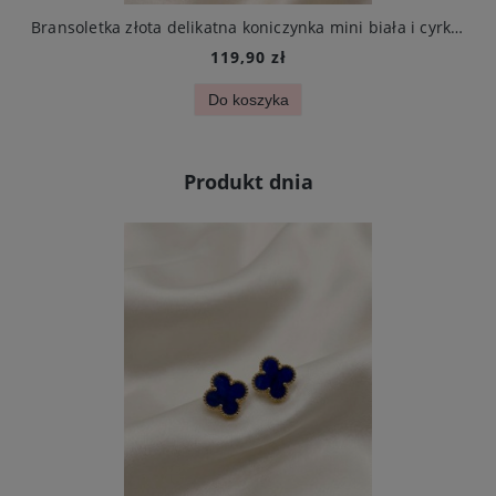
arczą ze stali chirurgicznej elegancki
Bransoletka złota delikatna koniczynka mini biała i cyrkonie stal chirurgiczna
119,90 zł
Do koszyka
Produkt dnia