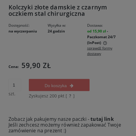
Kolczyki złote damskie z czarnym
oczkiem stal chirurgiczna
Dostępność:
Wysyłka w:
Dostawa:
na wyczerpaniu
24 godzin
od 15,90 zł
-
Paczkomat 24/7
(InPost)
sprawdź formy
Cena nie zawiera ewentualnych kosztów płatności
dostawy
59,90 ZŁ
Cena:
Do koszyka
szt.
Zyskujesz
200
pkt [
?
]
Zobacz jak pakujemy nasze paczki -
tutaj link
Jeśli zechcesz możemy również zapakować Twoje
zamówienie na prezent :)