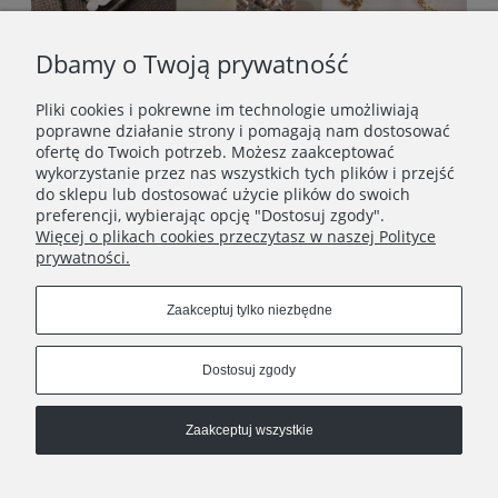
Dbamy o Twoją prywatność
Pliki cookies i pokrewne im technologie umożliwiają
poprawne działanie strony i pomagają nam dostosować
ofertę do Twoich potrzeb. Możesz zaakceptować
wykorzystanie przez nas wszystkich tych plików i przejść
do sklepu lub dostosować użycie plików do swoich
preferencji, wybierając opcję "Dostosuj zgody".
Więcej o plikach cookies przeczytasz w naszej Polityce
prywatności.
STOPKA
Zaakceptuj tylko niezbędne
SOCIAL MEDIA
Dostosuj zgody
Zaakceptuj wszystkie
© 2013–2026 OTIEN. Polski sklep online z biżuterią ze stali
chirurgicznej, zegarkami i prezentami z dedykacją.