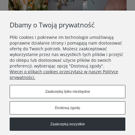
Dbamy o Twoją prywatność
Pliki cookies i pokrewne im technologie umożliwiają
poprawne działanie strony i pomagają nam dostosować
ofertę do Twoich potrzeb. Możesz zaakceptować
wykorzystanie przez nas wszystkich tych plików i przejść
do sklepu lub dostosować użycie plików do swoich
preferencji, wybierając opcję "Dostosuj zgody".
Więcej o plikach cookies przeczytasz w naszej Polityce
prywatności.
STOPKA
Zaakceptuj tylko niezbędne
SOCIAL MEDIA
Dostosuj zgody
Zaakceptuj wszystkie
© 2013–2026 OTIEN. Polski sklep online z biżuterią ze stali
chirurgicznej, zegarkami i prezentami z dedykacją.