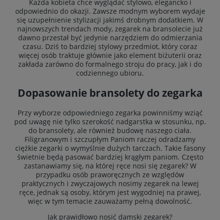
Każda kobieta chce wyglądać stylowo, elegancko i
odpowiednio do okazji. Zawsze modnym wyborem wydaje
się uzupełnienie stylizacji jakimś drobnym dodatkiem. W
najnowszych trendach mody, zegarek na bransolecie już
dawno przestał być jedynie narzędziem do odmierzania
czasu. Dziś to bardziej stylowy przedmiot, który coraz
więcej osób traktuje głównie jako element biżuterii oraz
zakłada zarówno do formalnego stroju do pracy, jak i do
codziennego ubioru.
Dopasowanie bransolety do zegarka
Przy wyborze odpowiedniego zegarka powinniśmy wziąć
pod uwagę nie tylko szerokość nadgarstka w stosunku, np.
do bransolety, ale również budowę naszego ciała.
Filigranowym i szczupłym Paniom raczej odradzamy
ciężkie zegarki o wymyślnie dużych tarczach. Takie fasony
świetnie będą pasować bardziej krągłym paniom. Często
zastanawiamy się, na której ręce nosi się zegarek? W
przypadku osób praworęcznych ze względów
praktycznych i zwyczajowych nosimy zegarek na lewej
ręce, jednak są osoby, którym jest wygodniej na prawej,
więc w tym temacie zauważamy pełną dowolność.
Jak prawidłowo nosić damski zegarek?