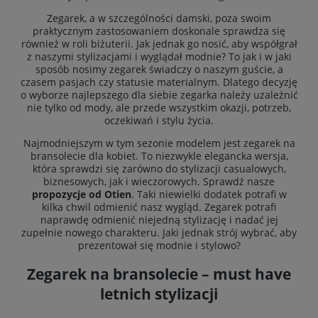
Zegarek, a w szczególności damski, poza swoim
praktycznym zastosowaniem doskonale sprawdza się
również w roli biżuterii. Jak jednak go nosić, aby współgrał
z naszymi stylizacjami i wyglądał modnie? To jak i w jaki
sposób nosimy zegarek świadczy o naszym guście, a
czasem pasjach czy statusie materialnym. Dlatego decyzję
o wyborze najlepszego dla siebie zegarka należy uzależnić
nie tylko od mody, ale przede wszystkim okazji, potrzeb,
oczekiwań i stylu życia.
Najmodniejszym w tym sezonie modelem jest zegarek na
bransolecie dla kobiet. To niezwykle elegancka wersja,
która sprawdzi się zarówno do stylizacji casualowych,
biznesowych, jak i wieczorowych. Sprawdź nasze
propozycje od Otien
. Taki niewielki dodatek potrafi w
kilka chwil odmienić nasz wygląd. Zegarek potrafi
naprawdę odmienić niejedną stylizację i nadać jej
zupełnie nowego charakteru. Jaki jednak strój wybrać, aby
prezentował się modnie i stylowo?
Zegarek na bransolecie – must have
letnich stylizacji