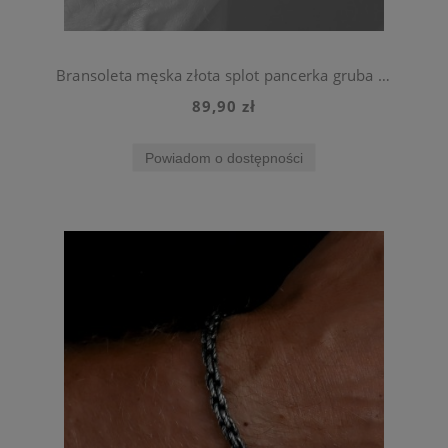
Bransoleta męska złota splot pancerka gruba 22 cm 7 mm ze stali chirurgicznej
89,90 zł
Powiadom o dostępności