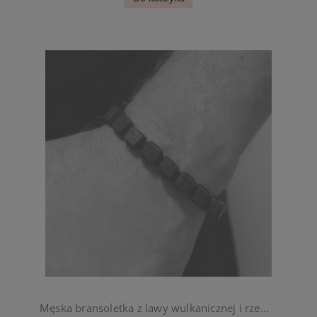
Męska bransoletka z lawy wulkanicznej i rzemyka kwadratowe kamienie