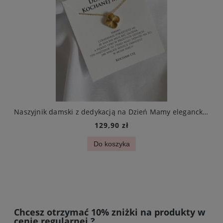
 czarna i cyrkonie stal chirurgiczna
Naszyjnik damski z dedykacją na Dzień Mamy elegancka złota koniczynka ze stali szlachetnej
129,90 zł
Do koszyka
Chcesz otrzymać 10% zniżki na produkty w
cenie regularnej ?