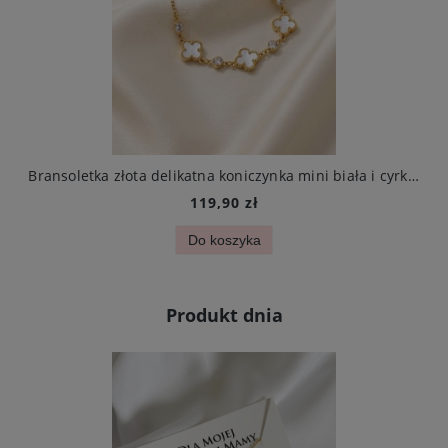
arczą ze stali chirurgicznej elegancki
Bransoletka złota delikatna koniczynka mini biała i cyrkonie stal chirurgiczna
119,90 zł
Do koszyka
Produkt dnia