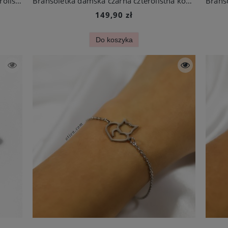
Bransoletka damska biała perłowa czterolistna koniczynka ze stali chirurgicznej
Bransoletka damska czarna czterolistna koniczynka ze stali chirurgicznej
149,90 zł
Do koszyka