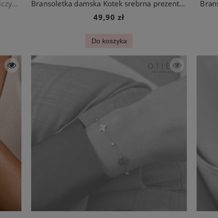
Bransoletka damska biała perłowa koniczynka z cyrkonią stal jubilerska
Bransoletka damska Kotek srebrna prezent dla dziewczyny
Bran
49,90 zł
Do koszyka