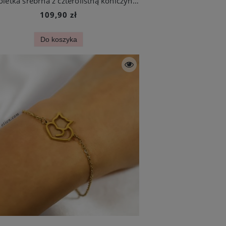
Bransoletka srebrna z czterolistną koniczynką ze stali chirurgicznej
109,90 zł
Do koszyka