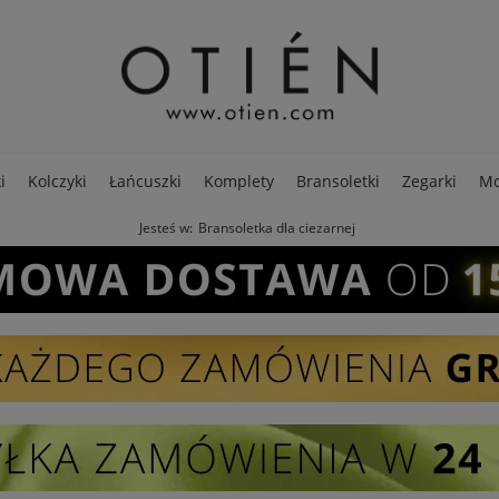
i
Kolczyki
Łańcuszki
Komplety
Bransoletki
Zegarki
Mo
Jesteś w:
Bransoletka dla ciezarnej
PREMIUM
Opakowania
Pierścionki
SALE - 80%