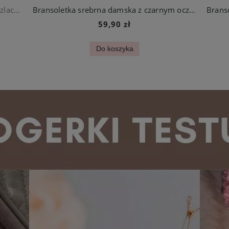
Bransoletka złota splot żmijka ze stali szlachetnej
Bransoletka srebrna damska z czarnym oczkiem stal chirurgiczna
59,90 zł
Do koszyka