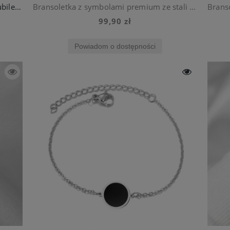
Bransoletka srebrna splot żmijka stal jubilerska
Bransoletka z symbolami premium ze stali chirurgicznej
99,90 zł
Powiadom o dostępności