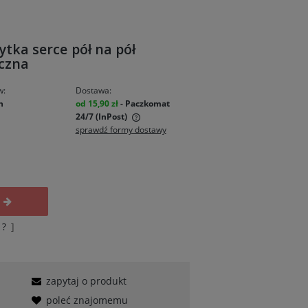
ytka serce pół na pół
iczna
w:
Dostawa:
n
od 15,90 zł
- Paczkomat
24/7 (InPost)
sprawdź formy dostawy
zawiera ewentualnych
łatności
?
]
zapytaj o produkt
poleć znajomemu