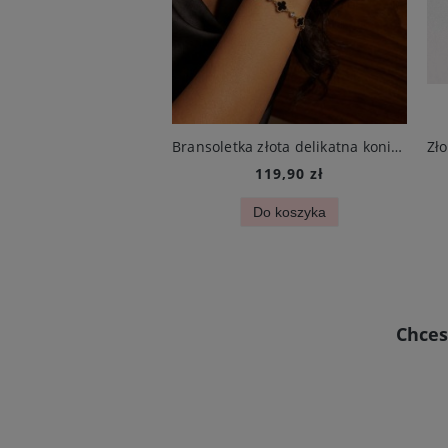
Naszyjnik srebrny koniczynka biała ze stali jubilerskiej
Bransoletka złota delikatna koniczynka mini czarna i cyrkonie stal chirurgiczna
109,90 zł
119,90 zł
Do koszyka
Do koszyka
Chces