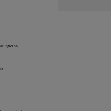
hirurgiczna
+
ja