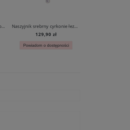
Naszyjnik złoty piękny medalion perłowy cyrkonie stal chirurgiczna
Naszyjnik srebrny cyrkonie łezki splot kulkowy stal chirurgiczna
129,90 zł
Powiadom o dostępności