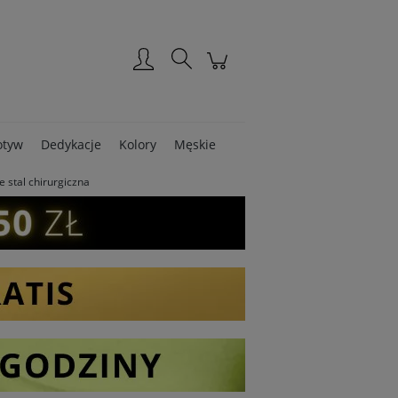
Zarejestruj się
Zaloguj się
tyw
Dedykacje
Kolory
Męskie
e stal chirurgiczna