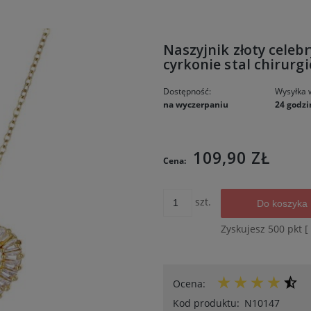
Naszyjnik złoty celebr
cyrkonie stal chirurg
Dostępność:
Wysyłka 
na wyczerpaniu
24 godzi
Cena nie 
109,90 ZŁ
Cena:
kosztów p
szt.
Do koszyka
Zyskujesz
500
pkt [
Ocena:
Kod produktu:
N10147