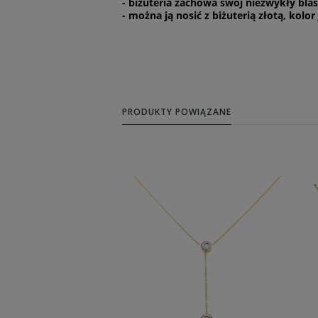
- biżuteria zachowa swój niezwykły blas
- można ją nosić z biżuterią złotą, kolor
PRODUKTY POWIĄZANE