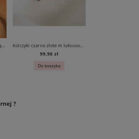
Kolczyki białe złote długie wiszące koniczynki ze stali chirurgicznej
Kolczyki czarno złote m luksusowe ze stali szlachetnej
99,90 zł
99,90 zł
Do koszyka
Do koszyk
rnej ?