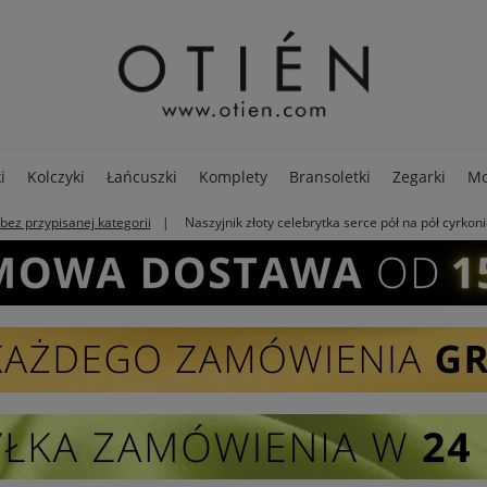
i
Kolczyki
Łańcuszki
Komplety
Bransoletki
Zegarki
Mo
bez przypisanej kategorii
Naszyjnik złoty celebrytka serce pół na pół cyrkoni
PREMIUM
Opakowania
Pierścionki
SALE - 80%