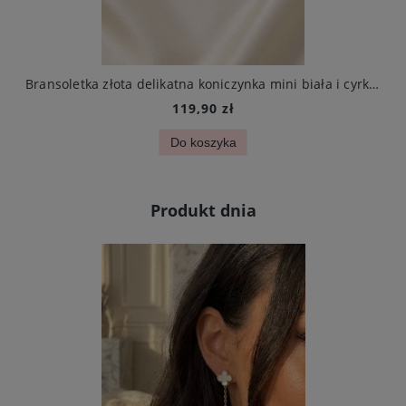
arczą ze stali chirurgicznej elegancki
Bransoletka złota delikatna koniczynka mini biała i cyrkonie stal chirurgiczna
119,90 zł
Do koszyka
Produkt dnia