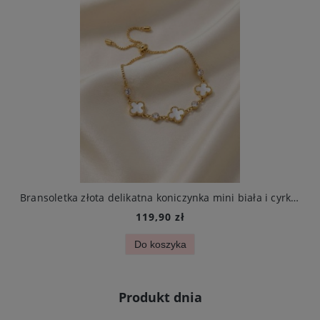
arczą ze stali chirurgicznej elegancki
Bransoletka złota delikatna koniczynka mini biała i cyrkonie stal chirurgiczna
119,90 zł
Do koszyka
Produkt dnia