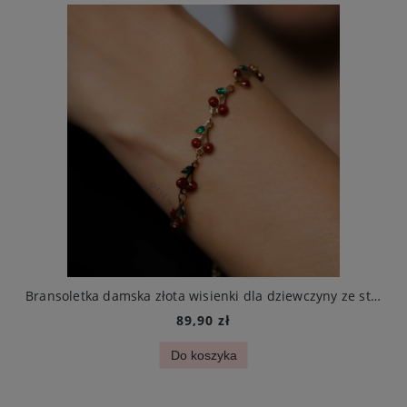
iczyna splot żmijka stal jubilerska
Bransoletka damska złota wisienki dla dziewczyny ze stali chirurgicznej
89,90 zł
Do koszyka