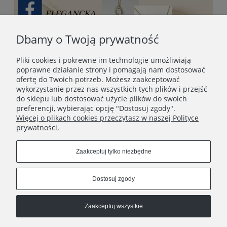
Dbamy o Twoją prywatność
Pliki cookies i pokrewne im technologie umożliwiają
poprawne działanie strony i pomagają nam dostosować
ofertę do Twoich potrzeb. Możesz zaakceptować
wykorzystanie przez nas wszystkich tych plików i przejść
do sklepu lub dostosować użycie plików do swoich
preferencji, wybierając opcję "Dostosuj zgody".
Więcej o plikach cookies przeczytasz w naszej Polityce
prywatności.
STOPKA
Zaakceptuj tylko niezbędne
SOCIAL MEDIA
Dostosuj zgody
Zaakceptuj wszystkie
© 2013–2026 OTIEN. Polski sklep online z biżuterią ze stali
chirurgicznej, zegarkami i prezentami z dedykacją.