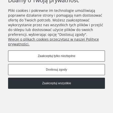
Dbamy o Twoją prywatność
Pliki cookies i pokrewne im technologie umożliwiają
Komplet złotej biżuterii damskiej ze stokrotkami stal chirurgiczna
poprawne działanie strony i pomagają nam dostosować
ofertę do Twoich potrzeb. Możesz zaakceptować
159,90 zł
wykorzystanie przez nas wszystkich tych plików i przejść
do sklepu lub dostosować użycie plików do swoich
preferencji, wybierając opcję "Dostosuj zgody".
Więcej o plikach cookies przeczytasz w naszej Polityce
prywatności.
Zaakceptuj tylko niezbędne
Dostosuj zgody
Zaakceptuj wszystkie