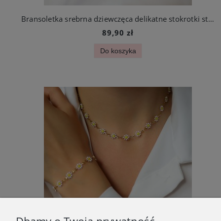
Bransoletka srebrna dziewczęca delikatne stokrotki stal szlachetna
89,90 zł
Do koszyka