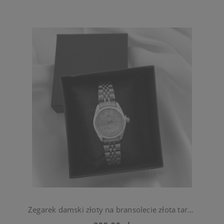
Zegarek damski złoty na bransolecie złota tarcza ze stali chirurgiczna