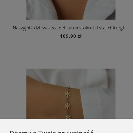
Naszyjnik dziewczęca delikatna stokrotki stal chirurgiczna
109,90 zł