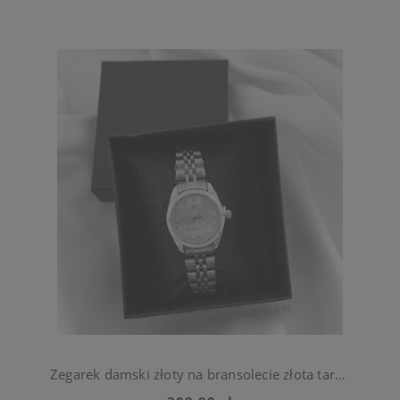
Zegarek damski złoty na bransolecie złota tarcza ze stali chirurgiczna