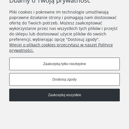
Dbamy o Twoją prywatność
Pliki cookies i pokrewne im technologie umożliwiają
poprawne działanie strony i pomagają nam dostosować
ofertę do Twoich potrzeb. Możesz zaakceptować
wykorzystanie przez nas wszystkich tych plików i przejść
Bransoletka srebrna dziewczęca delikatne stokrotki stal szlachetna
do sklepu lub dostosować użycie plików do swoich
preferencji, wybierając opcję "Dostosuj zgody".
89,90 zł
Więcej o plikach cookies przeczytasz w naszej Polityce
prywatności.
Do koszyka
Zaakceptuj tylko niezbędne
Dostosuj zgody
Zaakceptuj wszystkie