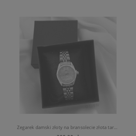
Zegarek damski złoty na bransolecie złota tarcza ze stali chirurgiczna