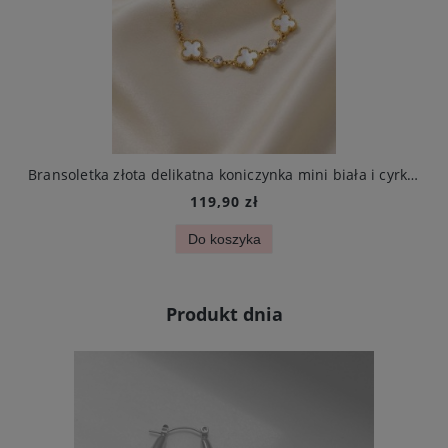
arczą ze stali chirurgicznej elegancki
Bransoletka złota delikatna koniczynka mini biała i cyrkonie stal chirurgiczna
119,90 zł
Do koszyka
Produkt dnia