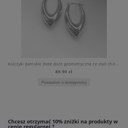
al szlachetna
Kolczyki damskie złote duże geometryczne ze stali chirurgicznej
89,90 zł
Powiadom o dostępności
Chcesz otrzymać 10% zniżki na produkty w
cenie regularnej ?