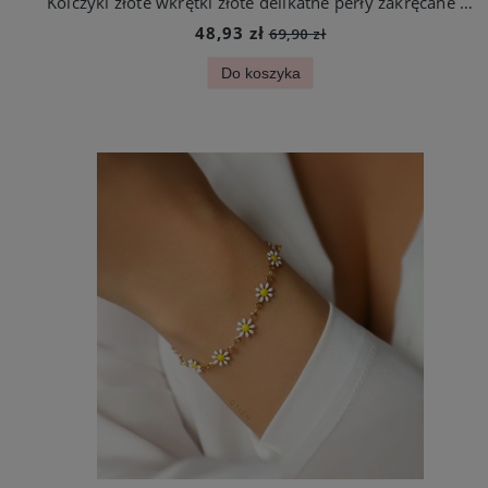
Kolczyki złote wkrętki złote delikatne perły zakręcane ze stali jubilerskiej
48,93 zł
69,90 zł
Do koszyka