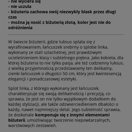
- nie wyciera się
- nie uczula
- biżuteria zachowa swój niezwykły blask przez długi
czas
- można ją nosić z biżuterią złotą, kolor jest nie do
odróżnienia
W świecie biżuterii, gdzie luksus splata się z
wyrafinowaniem, łańcuszek srebrny o splotie linka,
wykonany ze stali szlachetnej, jest prawdziwym
ucieleśnieniem klasy i subtelnego piękna. Jako kobieta, dla
której biżuteria to nie tylko pasja, ale też codzienny luksus,
z wielką przyjemnością przedstawiamy ten delikatny,
cienki łańcuszek o długości 50 cm, który jest kwintesencją
elegancji i ponadczasowej estetyki.
Splot linka, z którego wykonany jest łańcuszek,
charakteryzuje się swoją delikatnością i precyzją, co
sprawia, że jest on nie tylko wyjątkowym dodatkiem do
każdej stylizacji, ale także odzwierciedleniem dbałości o
każdy, nawet najmniejszy detal. Jego subtelność sprawia,
że doskonale
komponuje się z innymi elementami
biżuterii
, umożliwiając tworzenie niepowtarzalnych,
warstwowych zestawień.