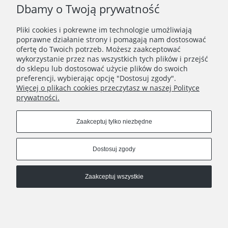
Dbamy o Twoją prywatność
Pliki cookies i pokrewne im technologie umożliwiają
poprawne działanie strony i pomagają nam dostosować
ofertę do Twoich potrzeb. Możesz zaakceptować
wykorzystanie przez nas wszystkich tych plików i przejść
do sklepu lub dostosować użycie plików do swoich
preferencji, wybierając opcję "Dostosuj zgody".
Więcej o plikach cookies przeczytasz w naszej Polityce
prywatności.
STOPKA
Zaakceptuj tylko niezbędne
SOCIAL MEDIA
Dostosuj zgody
Zaakceptuj wszystkie
© 2013–2026 OTIEN. Polski sklep online z biżuterią ze stali
chirurgicznej, zegarkami i prezentami z dedykacją.
Pokaż pełną wersję strony