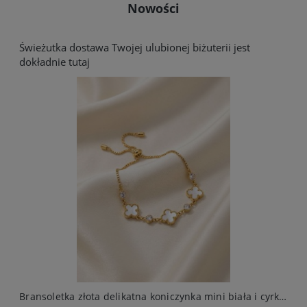
Nowości
Świeżutka dostawa Twojej ulubionej biżuterii jest
dokładnie tutaj
arczą ze stali chirurgicznej elegancki
Bransoletka złota delikatna koniczynka mini biała i cyrkonie stal chirurgiczna