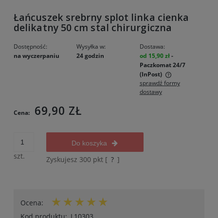
Łańcuszek srebrny splot linka cienka
delikatny 50 cm stal chirurgiczna
Dostępność:
Wysyłka w:
Dostawa:
na wyczerpaniu
24 godzin
od 15,90 zł
-
Paczkomat 24/7
(InPost)
sprawdź formy
Cena nie zawiera ewentualnych kosztów płatności
dostawy
69,90 ZŁ
Cena:
Do koszyka
szt.
Zyskujesz
300
pkt [
?
]
Ocena:
Kod produktu:
L10303