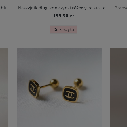
Naszyjnik damski z koniczynkami baby blue ze stali jubilerskiej
Naszyjnik długi koniczynki różowy ze stali chirurgicznej
159,90 zł
Do koszyka