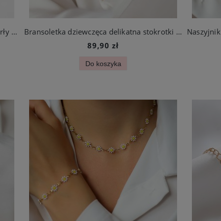
Kolczyki złote wkrętki złote delikatne perły zakręcane ze stali jubilerskiej
Bransoletka dziewczęca delikatna stokrotki stal chirurgiczna
89,90 zł
Do koszyka