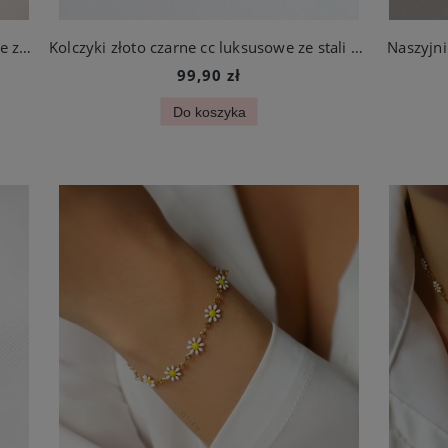
Kolczyki złote małe wkrętki cc luksusowe ze stali chirurgicznej
Kolczyki złoto czarne cc luksusowe ze stali szlachetnej
Naszyjni
99,90 zł
Do koszyka