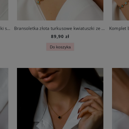
Naszyjnik delikatne turkusowe kwiatuszki stal szlachetna
Bransoletka złota turkusowe kwiatuszki ze stali szlachetnej
89,90 zł
Do koszyka