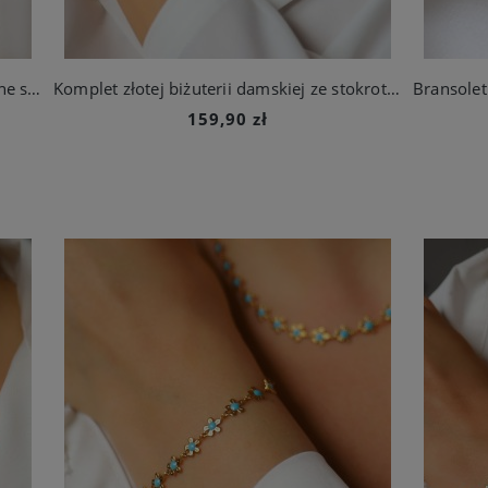
Bransoletka srebrna dziewczęca delikatne stokrotki stal szlachetna
Komplet złotej biżuterii damskiej ze stokrotkami stal chirurgiczna
159,90 zł