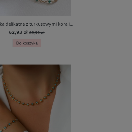
Bransoletka delikatna z turkusowymi koralikami stal szlachetna
62,93 zł
89,90 zł
Do koszyka