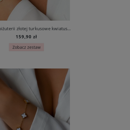
Komplet biżuterii złotej turkusowe kwiatuszki ze stali szlachetnej
159,90 zł
Zobacz zestaw