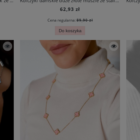
Kolczyki damskie duże przy uchu ślimak ze stali jubilerskiej
Kolczyki damskie duże złote muszle ze stali chirurgicznej
62,93 zł
Cena regularna:
89,90 zł
Do koszyka