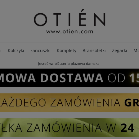
i
Kolczyki
Łańcuszki
Komplety
Bransoletki
Zegarki
Mo
Jesteś w:
biżuteria plażowa damska
PREMIUM
Opakowania
Pierścionki
SALE - 80%