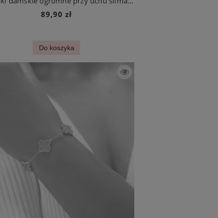
Kolczyki damskie ogromne przy uchu ślimak ze stali szlachetnej
89,90 zł
Do koszyka