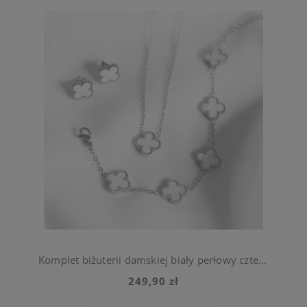
Komplet biżuterii damskiej biały perłowy czterolistna koniczynka ze stali chirurgicznej
249,90 zł