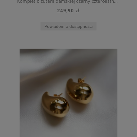
Komplet biżuterii damskiej czarny czterolistna koniczynka ze stali chirurgicznej
249,90 zł
Powiadom o dostępności