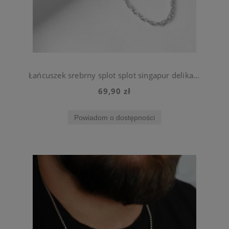
Łańcuszek srebrny splot splot singapur delikatny 50 cm stal szlachetna
69,90 zł
Powiadom o dostępności