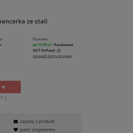
ancerka ze stali
w:
Dostawa:
n
od 15,90 zł
- Paczkomat
24/7 (InPost)
sprawdź formy dostawy
zawiera ewentualnych
łatności
?
]
zapytaj o produkt
poleć znajomemu