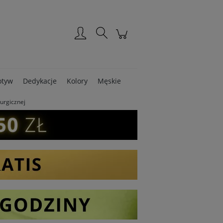
Zarejestruj się
Zaloguj się
tyw
Dedykacje
Kolory
Męskie
rurgicznej