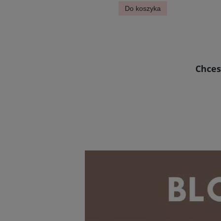
Do koszyka
Do koszyka
Chces