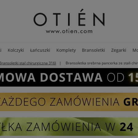
i
Kolczyki
Łańcuszki
Komplety
Bransoletki
Zegarki
Mo
Bransoletki stal chirurgiczna 316l
Bransoletka srebrna pancerka ze stali chi
PREMIUM
Opakowania
Pierścionki
SALE - 80%