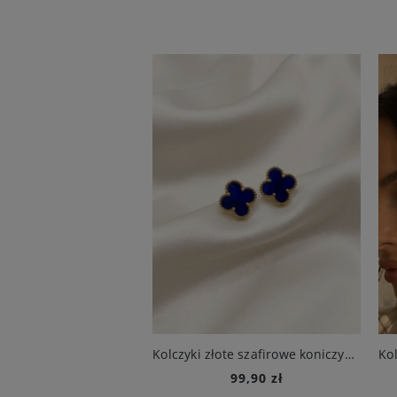
Komplet biżuterii złoty czarna ornamentowa koniczyna stal chirurgiczna naszyjnik bransoletka kolczyki
Kolczyki złote szafirowe koniczynki luksusowe mieniące się stal chirurigczna
269,90 zł
99,90 zł