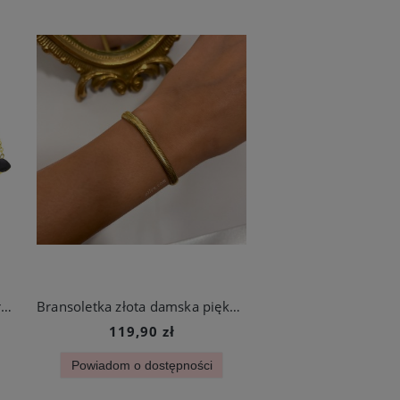
Bransoletka damska złota czarne serduszka stal chirurgiczna
Bransoletka złota damska piękna elegancka żmijka stal chirurgiczna
119,90 zł
Powiadom o dostępności