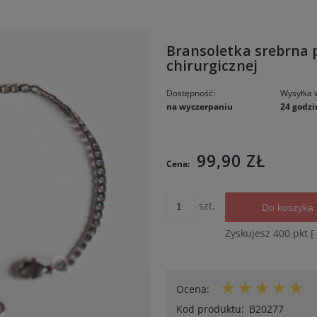
Bransoletka srebrna p
chirurgicznej
Dostępność:
Wysyłka 
na wyczerpaniu
24 godzi
Cena nie 
99,90 ZŁ
Cena:
kosztów p
szt.
Do koszyka
Zyskujesz
400
pkt [
Ocena:
Kod produktu:
B20277