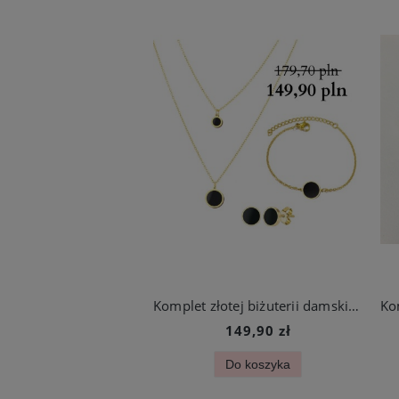
Komplet złotej biżuterii damskiej z czarnym oczkiem stal chirurgiczna
149,90 zł
Do koszyka