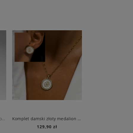
Kolczyki damskie złote duże geometryczne ze stali chirurgicznej
Komplet damski złoty medalion biały z różą ze stali szlachetnej
129,90 zł
49,90 zł