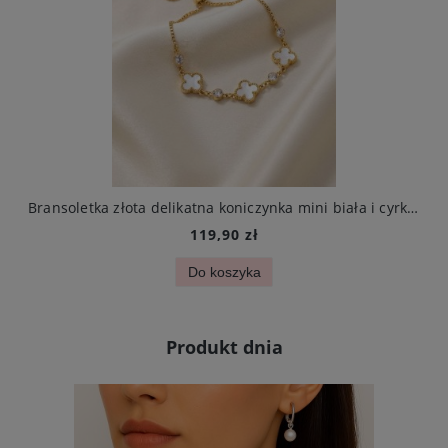
arczą ze stali chirurgicznej elegancki
Bransoletka złota delikatna koniczynka mini biała i cyrkonie stal chirurgiczna
119,90 zł
Do koszyka
Produkt dnia