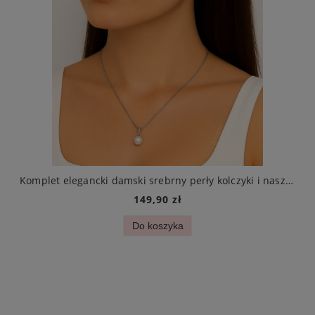
iczyna splot żmijka stal jubilerska
Komplet elegancki damski srebrny perły kolczyki i naszyjnik stal chirurgiczna
149,90 zł
Do koszyka