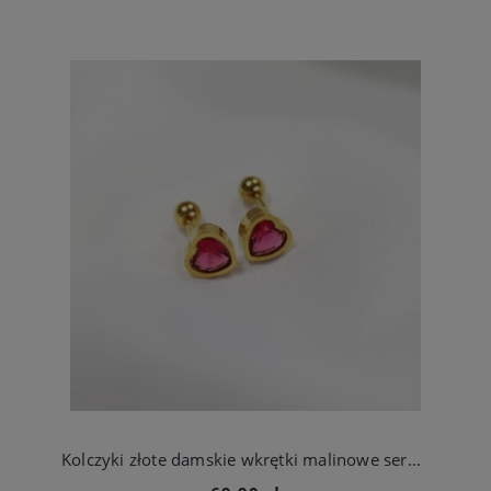
Kolczyki złote damskie wkrętki malinowe serduszka ze stali chirurgicznej